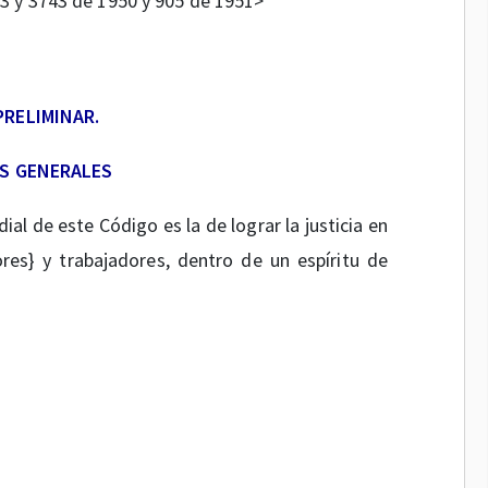
3 y 3743 de 1950 y 905 de 1951>
PRELIMINAR.
OS GENERALES
ial de este Código es la de lograr la justicia en
res} y trabajadores, dentro de un espíritu de