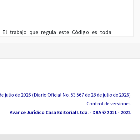
El trabajo que regula este Código es toda
intelectual, permanente o transitoria, que una
al servicio de otra, y cualquiera que sea su
ón de un contrato de trabajo.
 julio de 2026 (Diario Oficial No. 53.567 de 28 de julio de 2026)
Control de versiones
Avance Jurídico Casa Editorial Ltda. - DRA © 2011 - 2022
jo ocasional, accidental o transitorio, es el de