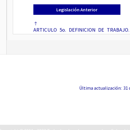
Legislación Anterior
ARTICULO 5o. DEFINICION DE TRABAJO.
actividad humana libre, ya sea material o 
persona natural ejecuta conscientemente 
finalidad, siempre que se efectúe en ejecuci
Notas de Vigencia
Última actualización: 31 de
Concordancias
Doctrina Concordante
ARTICULO 6o. TRABAJO OCASIONAL.
Traba