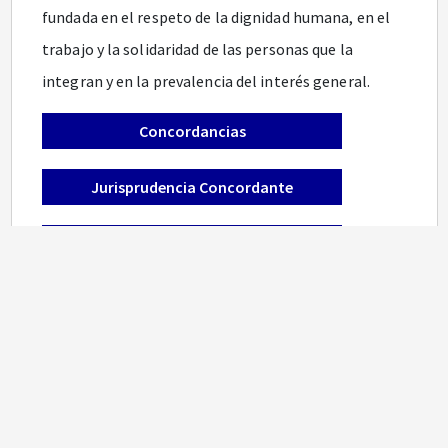
fundada en el respeto de la dignidad humana, en el
trabajo y la solidaridad de las personas que la
integran y en la prevalencia del interés general.
Concordancias
Jurisprudencia Concordante
Antecedentes
ARTICULO 2o.
Son fines esenciales del Estado: servir
a la comunidad, promover la prosperidad general y
garantizar la efectividad de los principios, derechos
y deberes consagrados en la Constitución; facilitar
la participación de todos en las decisiones que los