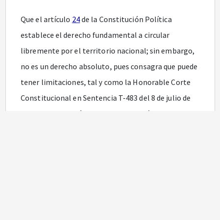
Que el artículo
24
de la Constitución Política
establece el derecho fundamental a circular
libremente por el territorio nacional; sin embargo,
no es un derecho absoluto, pues consagra que puede
tener limitaciones, tal y como la Honorable Corte
Constitucional en Sentencia T-483 del 8 de julio de
1999 lo estableció en los siguientes términos:
“El derecho fundamental de circulación puede ser
limitado, en virtud de la ley, pero solo en la medida
necesaria e indispensable en una sociedad
democrática, con miras a prevenir la comisión de
infracciones penales,
proteger el interés público,
la
seguridad nacional,
el orden público, la salud y la