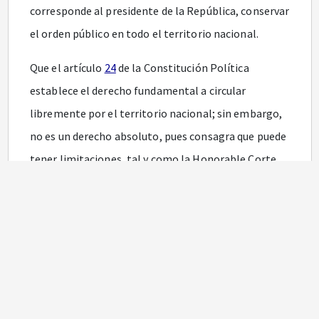
corresponde al presidente de la República, conservar
el orden público en todo el territorio nacional.
Que el artículo
24
de la Constitución Política
establece el derecho fundamental a circular
libremente por el territorio nacional; sin embargo,
no es un derecho absoluto, pues consagra que puede
tener limitaciones, tal y como la Honorable Corte
Constitucional en sentencia T- 483 del 8 de julio de
1999 lo estableció en los siguientes términos:
“El derecho fundamental de circulación puede ser
limitado, en virtud de la ley, pero sólo en la medida
necesaria e indispensable en una sociedad
democrática, con miras a prevenir la comisión de