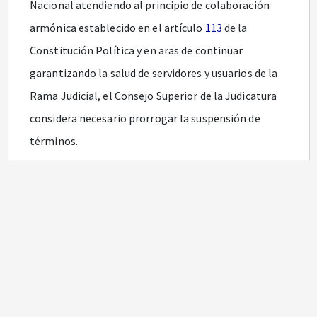
Nacional atendiendo al principio de colaboración
armónica establecido en el artículo
113
de la
Constitución Política y en aras de continuar
garantizando la salud de servidores y usuarios de la
Rama Judicial, el Consejo Superior de la Judicatura
considera necesario prorrogar la suspensión de
términos.
Que de conformidad con lo establecido en el Acuerdo
PCSJA20-
11518
de 2020, el Consejo Superior de la
Judicatura ha verificado que las cuentas de correo
electrónico para cada despacho judicial se
encuentran activas como herramienta para el
trabajo en casa.