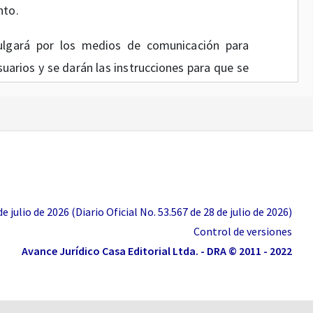
nto.
ulgará por los medios de comunicación para
uarios y se darán las instrucciones para que se
ir de la fecha de su publicación en la Gaceta de
UNÍQUESE Y CÚMPLASE
 julio de 2026 (Diario Oficial No. 53.567 de 28 de julio de 2026)
ogotá, D. C.,
Control de versiones
RA REMOLINA BOTÍA
Avance Jurídico Casa Editorial Ltda. - DRA © 2011 - 2022
sidenta