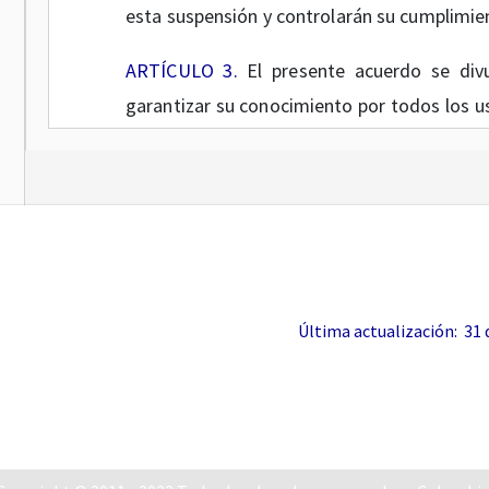
esta suspensión y controlarán su cumplimie
ARTÍCULO 3.
El presente acuerdo se div
garantizar su conocimiento por todos los us
fije en todas las sedes judiciales.
ARTÍCULO 4.
El presente acuerdo rige a part
la Judicatura.
PUBLÍQUESE, COM
Última actualización: 31 de
Dado en B
DIANA ALEXAND
Pre