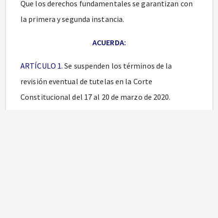
Que los derechos fundamentales se garantizan con
la primera y segunda instancia.
ACUERDA:
ARTÍCULO 1.
Se suspenden los términos de la
revisión eventual de tutelas en la Corte
Constitucional del 17 al 20 de marzo de 2020.
PARÁGRAFO.
Los despachos judiciales no remitirán
los expedientes de acciones de tutela a la Corte
Constitucional hasta tanto se levanten las medidas
adoptadas.
Notas de Vigencia
ARTÍCULO 2.
El presente acuerdo rige a partir de la