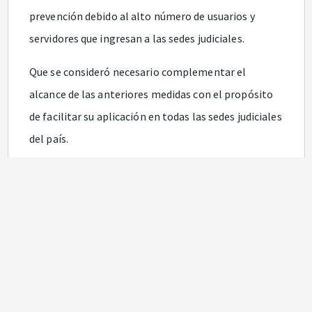
prevención debido al alto número de usuarios y
servidores que ingresan a las sedes judiciales.
Que se consideró necesario complementar el
alcance de las anteriores medidas con el propósito
de facilitar su aplicación en todas las sedes judiciales
del país.
ACUERDA:
ARTÍCULO 1. SUSPENSIÓN DE TÉRMINOS.
Mantener
las medidas de suspensión de términos procesales
en los juzgados, tribunales y Altas Cortes, entre el
16 y el 20 de marzo. Se exceptúan las acciones de
tutela y los habeas corpus.