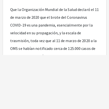
Que la Organización Mundial de la Salud declaró el 11
de marzo de 2020 que el brote del Coronavirus
COVID-19 es una pandemia, esencialmente por la
velocidad en su propagación, y la escala de
trasmisión, toda vez que al 11 de marzo de 2020 a la
OMS se habían notificado cerca de 125.000 casos de
contagio en 118 países y que a lo largo de esas
últimas dos semanas el número de casos notificados
fuera de la República Popular China se había
multiplicado en 13 veces, mientras que el número de
países afectados se había triplicado, por lo que instó
a los Estados a tomar acciones urgentes y decididas
para la identificación, confirmación, aislamiento,