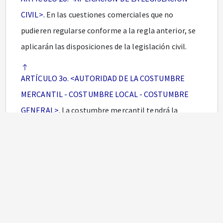
CIVIL>.
En las cuestiones comerciales que no
pudieren regularse conforme a la regla anterior, se
aplicarán las disposiciones de la legislación civil.
ARTÍCULO 3o. <AUTORIDAD DE LA COSTUMBRE
MERCANTIL - COSTUMBRE LOCAL - COSTUMBRE
GENERAL>.
La costumbre mercantil tendrá la
misma autoridad que la ley comercial, siempre que
no la contraríe manifiesta o tácitamente y que los
hechos constitutivos de la misma sean públicos,
uniformes y reiterados en el lugar donde hayan de
cumplirse las prestaciones o surgido las relaciones
que deban regularse por ella.