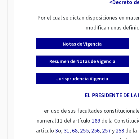
<Decreto d
Por el cual se dictan disposiciones en mate
modifican unas definic
Notas de Vigencia
Resumen de Notas de Vigencia
Jurisprudencia Vigencia
EL PRESIDENTE DE LA
en uso de sus facultades constitucionales
numeral 11 del artículo
189
de la Constitució
artículo
3
o;
31
,
68
,
255
,
256
,
257
y
258
de la 