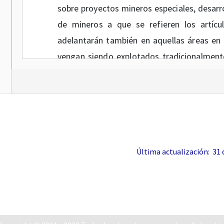
sobre proyectos mineros especiales, desarr
de mineros a que se refieren los artíc
adelantarán también en aquellas áreas en 
vengan siendo explotados tradicionalment
que, por sus características y ubicació
abastecimiento regional de los minerales ex
Que el artículo
258
de la Ley 685 de 2001 
resoluciones que integran el procedimient
finalidad esencial garantizar, en forma pront
Última actualización: 31 de
como proponente del contrato de concesión y 
Que la Autoridad Minera a la fecha tien
agotamiento de la vía gubernativa, cerca d
de minería tradicional.