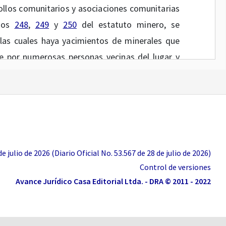
ollos comunitarios y asociaciones comunitarias
ulos
248
,
249
y
250
del estatuto minero, se
las cuales haya yacimientos de minerales que
e por numerosas personas vecinas del lugar y
n socioeconómicas, sean la única fuente de
traídos.
dispone que todos los trámites, diligencias y
o gubernativo en asuntos mineros, tienen como
a y eficaz, el derecho a solicitar del particular
 julio de 2026 (Diario Oficial No. 53.567 de 28 de julio de 2026)
el de facilitarle su efectiva ejecución.
Control de versiones
Avance Jurídico Casa Editorial Ltda. - DRA © 2011 - 2022
e pendientes de resolver de fondo hasta el
e 4.000 trámites de solicitud de formalización