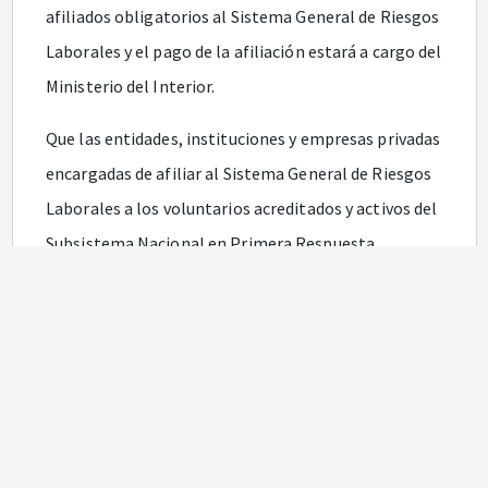
afiliados obligatorios al Sistema General de Riesgos
Laborales y el pago de la afiliación estará a cargo del
Ministerio del Interior.
Que las entidades, instituciones y empresas privadas
encargadas de afiliar al Sistema General de Riesgos
Laborales a los voluntarios acreditados y activos del
Subsistema Nacional en Primera Respuesta,
dispondrán de un periodo para efectuar ajustes a su
estructura tecnológica y financiera, así como los
operadores de información de la Planilla Integrada
de Autoliquidación de Aportes y Contribuciones -
PILA, para adecuar su plataforma tecnológica.
Que conforme con lo anterior, se hace necesario