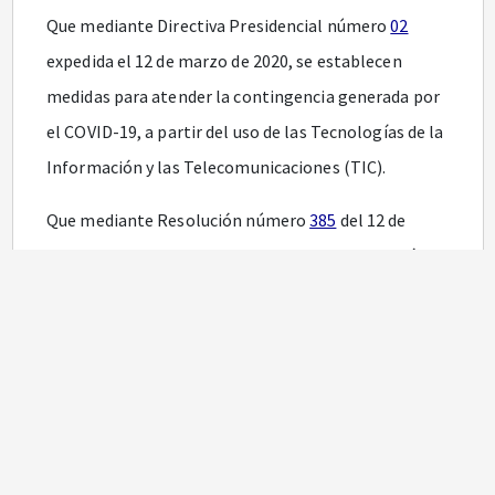
Que mediante Directiva Presidencial número
02
expedida el 12 de marzo de 2020, se establecen
medidas para atender la contingencia generada por
el COVID-19, a partir del uso de las Tecnologías de la
Información y las Telecomunicaciones (TIC).
Que mediante Resolución número
385
del 12 de
marzo de 2020, el Ministerio de Salud y Protección
Social, declaró la emergencia sanitaria en el país,
tras la clasificación del COVID-19 como pandemia,
por parte de la Organización Mundial de la Salud
(OMS).
Que, en concordancia a los anteriores lineamientos,
la Secretaría General de la Unidad para la Atención y