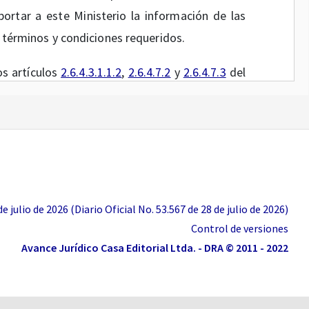
portar a este Ministerio la información de las
s términos y condiciones requeridos.
os artículos
2.6.4.3.1.1.2
,
2.6.4.7.2
y
2.6.4.7.3
del
ntario del Sector Salud y Protección Social,
to 2265 de 2017, la ADRES tiene a cargo los
o de la Unidad de Pago por Capitación cuyo
nica de Afiliados (BDUA) y las bases de datos
ecanismos, las especificaciones técnicas y
tos, formularios y soluciones informáticas que
 julio de 2026 (Diario Oficial No. 53.567 de 28 de julio de 2026)
cesos a cargo de la entidad.
Control de versiones
Avance Jurídico Casa Editorial Ltda. - DRA © 2011 - 2022
o 1726 de 2019 expedida por esta Cartera y la
 General de Seguridad Social en Salud (ADRES),
iento, administración y operación integral del