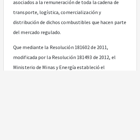
asociados a la remuneración de toda la cadena de
transporte, logística, comercialización y
distribución de dichos combustibles que hacen parte
del mercado regulado.
Que mediante la Resolución 181602 de 2011,
modificada por la Resolución 181493 de 2012, el
Ministerio de Minas y Energía estableció el
procedimiento para el cálculo del ingreso al
productor de la gasolina motor corriente.
Que mediante la Resolución 181491 de 2012 el
Ministerio de Minas y Energía definió el
procedimiento para el cálculo del ingreso al
productor del ACPM para uso en motores diésel.