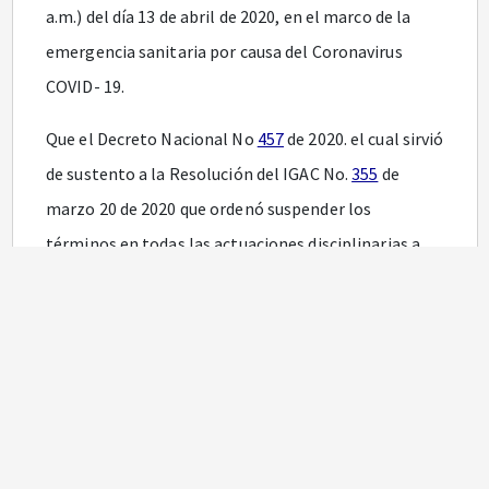
a.m.) del día 13 de abril de 2020, en el marco de la
emergencia sanitaria por causa del Coronavirus
COVID- 19.
Que el Decreto Nacional No
457
de 2020. el cual sirvió
de sustento a la Resolución del IGAC No.
355
de
marzo 20 de 2020 que ordenó suspender los
términos en todas las actuaciones disciplinarias a
partir del 25 de marzo de 2020 y hasta el 12 de abril
de 2002, fue expedido el 22 de marzo de 2020.
Que la radicación y fecha de las resoluciones
proyectadas en el IGAC se asigna manualmente y en
forma consecutiva.
Que por error involuntario, al momento de radicar y