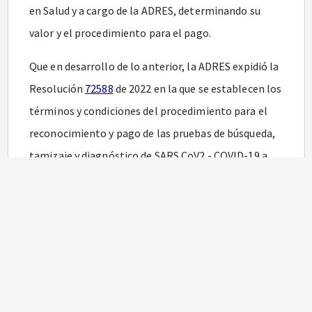
en Salud y a cargo de la ADRES, determinando su
valor y el procedimiento para el pago.
Que en desarrollo de lo anterior, la ADRES expidió la
Resolución
72588
de 2022 en la que se establecen los
términos y condiciones del procedimiento para el
reconocimiento y pago de las pruebas de búsqueda,
tamizaje y diagnóstico de SARS CoV2 - COVID-19 a
partir del 1 de julio de 2022 conforme lo establecido
en la Resolución
1412
de 2022 del Ministerio de Salud
y Protección Social.
Que, en el marco de los reportes efectuados por las
EPS-EOC, en cumplimiento de la Resolución
72588
de 2022 y en virtud de las asistencias técnicas