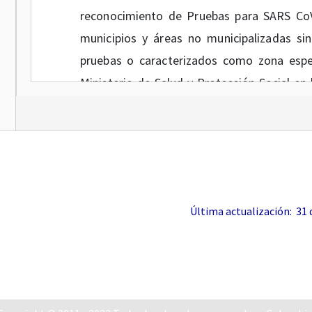
reconocimiento de Pruebas para SARS CoV-2
municipios y áreas no municipalizadas sin
pruebas o caracterizados como zona espec
Ministerio de Salud y Protección Social en
Resolución
1630
del mismo año.
En mérito de lo expuesto,
RES
ARTÍCULO 1o.
Modificar parcialmente los A
Última actualización: 31 de
2022, en lo correspondiente a las 
PRESENTACIÓN”, las cuales quedarán así:
ANEXO 