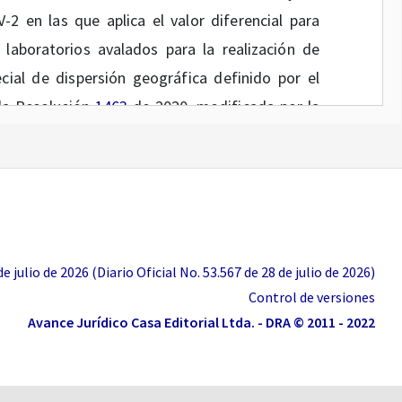
 en las que aplica el valor diferencial para
 laboratorios avalados para la realización de
ial de dispersión geográfica definido por el
 la Resolución
1463
de 2020, modificada por la
UELVE:
nexos Técnicos 1 y 2 de la Resolución
72587
de
 julio de 2026 (Diario Oficial No. 53.567 de 28 de julio de 2026)
posiciones 13 denominadas “CONCEPTO DE
Control de versiones
Avance Jurídico Casa Editorial Ltda. - DRA © 2011 - 2022
TÉCNICO 1